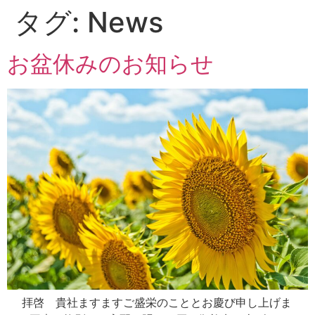
タグ:
News
お盆休みのお知らせ
拝啓 貴社ますますご盛栄のこととお慶び申し上げま